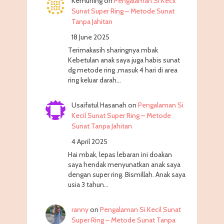
Kemuning
on
Pengalaman Si Kecil
Sunat Super Ring – Metode Sunat
Tanpa Jahitan
18 June 2025
Terimakasih sharingnya mbak
Kebetulan anak saya juga habis sunat
dg metode ring ,masuk 4 hari di area
ring keluar darah…
Usaifatul Hasanah
on
Pengalaman Si
Kecil Sunat Super Ring – Metode
Sunat Tanpa Jahitan
4 April 2025
Hai mbak, lepas lebaran ini doakan
saya hendak menyunatkan anak saya
dengan super ring. Bismillah. Anak saya
usia 3 tahun…
ranny
on
Pengalaman Si Kecil Sunat
Super Ring – Metode Sunat Tanpa