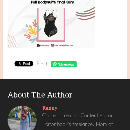
Pin It
WhatsApp
About The Author
Ranny
Content creator. Content editor.
Editor book's freelance. Mom of