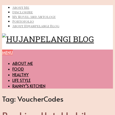
About Me
Disclosure
My Novel And Antology
Portofolio
About Hujanpelangi Blog
MENU
ABOUT ME
FOOD
HEALTHY
LIFE STYLE
RANNY’S KITCHEN
Tag:
VoucherCodes