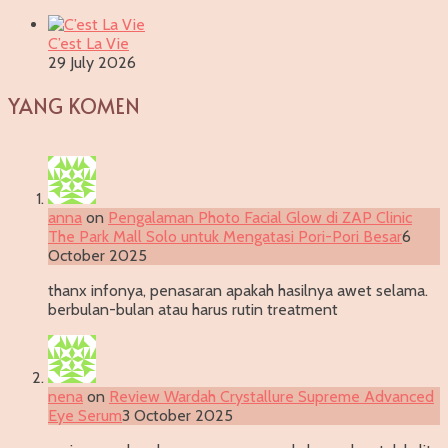
C’est La Vie
29 July 2026
YANG KOMEN
anna
on
Pengalaman Photo Facial Glow di ZAP Clinic
The Park Mall Solo untuk Mengatasi Pori-Pori Besar
6
October 2025
thanx infonya, penasaran apakah hasilnya awet selama.
berbulan-bulan atau harus rutin treatment
nena
on
Review Wardah Crystallure Supreme Advanced
Eye Serum
3 October 2025