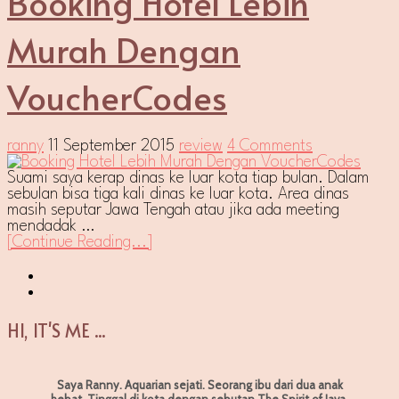
Booking Hotel Lebih
Murah Dengan
VoucherCodes
ranny
11 September 2015
review
4 Comments
Suami saya kerap dinas ke luar kota tiap bulan. Dalam
sebulan bisa tiga kali dinas ke luar kota. Area dinas
masih seputar Jawa Tengah atau jika ada meeting
mendadak …
[Continue Reading...]
HI, IT'S ME ...
Saya Ranny. Aquarian sejati. Seorang ibu dari dua anak
hebat. Tinggal di kota dengan sebutan The Spirit of Java.