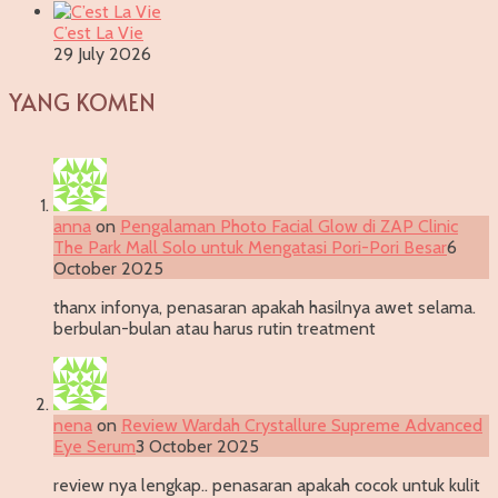
C’est La Vie
29 July 2026
YANG KOMEN
anna
on
Pengalaman Photo Facial Glow di ZAP Clinic
The Park Mall Solo untuk Mengatasi Pori-Pori Besar
6
October 2025
thanx infonya, penasaran apakah hasilnya awet selama.
berbulan-bulan atau harus rutin treatment
nena
on
Review Wardah Crystallure Supreme Advanced
Eye Serum
3 October 2025
review nya lengkap.. penasaran apakah cocok untuk kulit