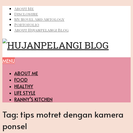
About Me
Disclosure
My Novel And Antology
Portofolio
About Hujanpelangi Blog
MENU
ABOUT ME
FOOD
HEALTHY
LIFE STYLE
RANNY’S KITCHEN
Tag:
tips motret dengan kamera
ponsel