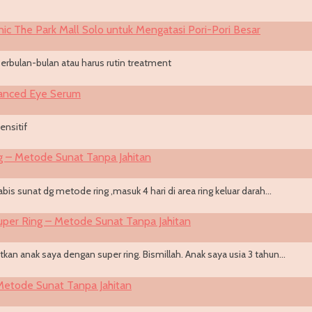
ic The Park Mall Solo untuk Mengatasi Pori-Pori Besar
erbulan-bulan atau harus rutin treatment
anced Eye Serum
ensitif
g – Metode Sunat Tanpa Jahitan
is sunat dg metode ring ,masuk 4 hari di area ring keluar darah…
uper Ring – Metode Sunat Tanpa Jahitan
an anak saya dengan super ring. Bismillah. Anak saya usia 3 tahun…
 Metode Sunat Tanpa Jahitan