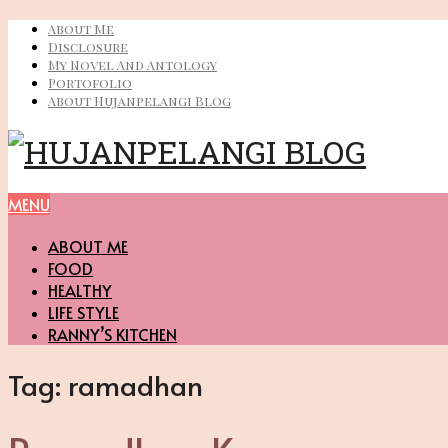
About Me
Disclosure
My Novel And Antology
Portofolio
About Hujanpelangi Blog
MENU
ABOUT ME
FOOD
HEALTHY
LIFE STYLE
RANNY’S KITCHEN
Tag:
ramadhan