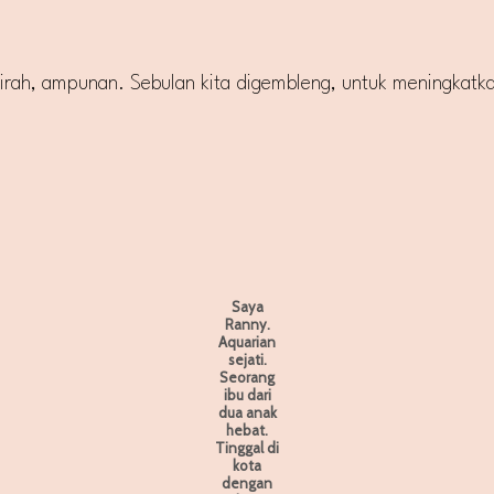
hirah, ampunan. Sebulan kita digembleng, untuk meningkat
Saya
Ranny.
Aquarian
sejati.
Seorang
ibu dari
dua anak
hebat.
Tinggal di
kota
dengan