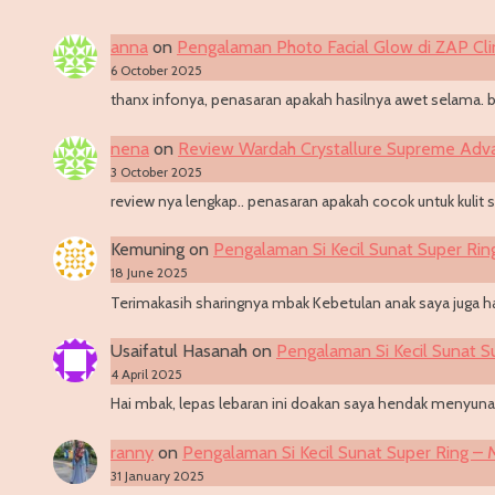
anna
on
Pengalaman Photo Facial Glow di ZAP Clin
6 October 2025
thanx infonya, penasaran apakah hasilnya awet selama. b
nena
on
Review Wardah Crystallure Supreme Adv
3 October 2025
review nya lengkap.. penasaran apakah cocok untuk kulit s
Kemuning
on
Pengalaman Si Kecil Sunat Super Rin
18 June 2025
Terimakasih sharingnya mbak Kebetulan anak saya juga hab
Usaifatul Hasanah
on
Pengalaman Si Kecil Sunat S
4 April 2025
Hai mbak, lepas lebaran ini doakan saya hendak menyunatk
ranny
on
Pengalaman Si Kecil Sunat Super Ring –
31 January 2025