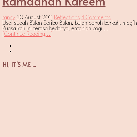
Ramadhan Kareem
ranny
30 August 2011
Reflections
4 Comments
Usai sudah Bulan Seribu Bulan, bulan penuh berkah, magf
Puasa kali ini terasa bedanya, entahlah bagi …
[Continue Reading...]
HI, IT'S ME ...