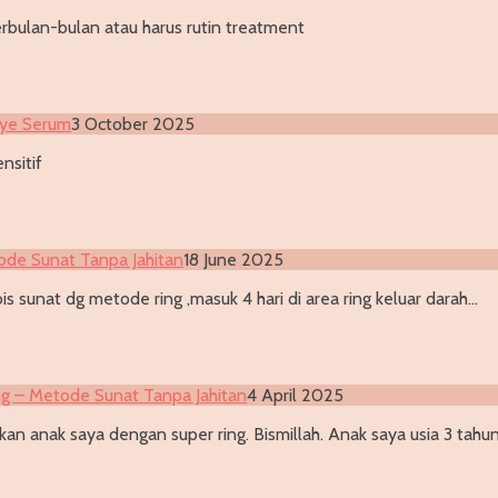
rbulan-bulan atau harus rutin treatment
Eye Serum
3 October 2025
nsitif
ode Sunat Tanpa Jahitan
18 June 2025
s sunat dg metode ring ,masuk 4 hari di area ring keluar darah…
ng – Metode Sunat Tanpa Jahitan
4 April 2025
an anak saya dengan super ring. Bismillah. Anak saya usia 3 tahu