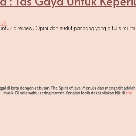
 : Tas Gaya Untuk Keper
 untuk direview. Opini dan sudut pandang yang ditulis mur
ggal di kota dengan sebutan The Spirit of Java. Menulis dan mengedit adala
musik. Di sela waktu sering motret.
Kenalan lebih dekat silakan klik di
sin
i
.