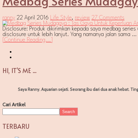
Medbag Series Mudagaya
ranny
22 April 2016
Life Style
,
review
27 Comments
Disclosure: Produk dikirimkan kepada saya medbag series
disclosure untuk lebih lanjut. Yang namanya jalan sama …
[Continue Reading...]
HI, IT'S ME ...
Saya Ranny. Aquarian sejati. Seorang ibu dari dua anak hebat. Tin
Cari Artikel
Search
TERBARU