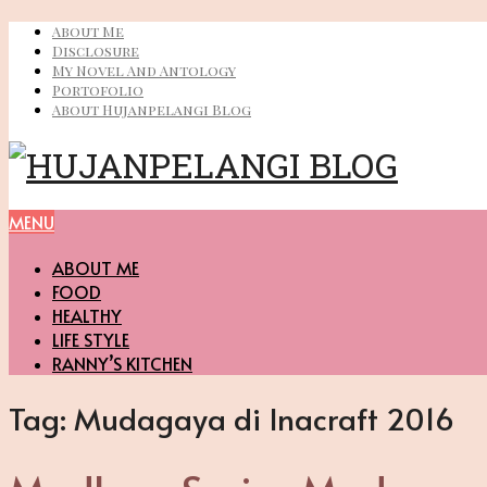
About Me
Disclosure
My Novel And Antology
Portofolio
About Hujanpelangi Blog
MENU
ABOUT ME
FOOD
HEALTHY
LIFE STYLE
RANNY’S KITCHEN
Tag:
Mudagaya di Inacraft 2016