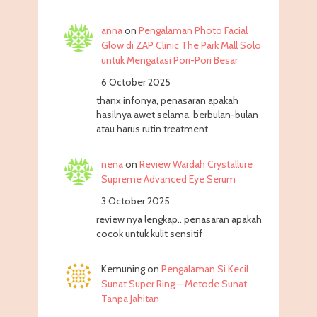
anna
on
Pengalaman Photo Facial
Glow di ZAP Clinic The Park Mall Solo
untuk Mengatasi Pori-Pori Besar
6 October 2025
thanx infonya, penasaran apakah
hasilnya awet selama. berbulan-bulan
atau harus rutin treatment
nena
on
Review Wardah Crystallure
Supreme Advanced Eye Serum
3 October 2025
review nya lengkap.. penasaran apakah
cocok untuk kulit sensitif
Kemuning
on
Pengalaman Si Kecil
Sunat Super Ring – Metode Sunat
Tanpa Jahitan