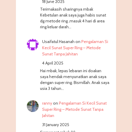
18 June 2025
Terimakasih sharingnya mbak
Kebetulan anak saya juga habis sunat
dg metode ring ,masuk 4 hari di area
ring keluar darah…
Usaifatul Hasanah
on
Pengalaman Si
Kecil Sunat Super Ring – Metode
Sunat Tanpa Jahitan
4 April 2025
Hai mbak, lepas lebaran ini doakan
saya hendak menyunatkan anak saya
dengan super ring. Bismillah. Anak saya
usia 3 tahun…
ranny
on
Pengalaman Si Kecil Sunat
Super Ring – Metode Sunat Tanpa
Jahitan
31 January 2025