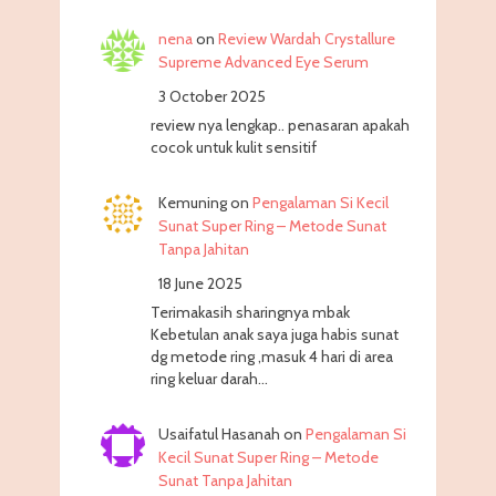
nena
on
Review Wardah Crystallure
Supreme Advanced Eye Serum
3 October 2025
review nya lengkap.. penasaran apakah
cocok untuk kulit sensitif
Kemuning
on
Pengalaman Si Kecil
Sunat Super Ring – Metode Sunat
Tanpa Jahitan
18 June 2025
Terimakasih sharingnya mbak
Kebetulan anak saya juga habis sunat
dg metode ring ,masuk 4 hari di area
ring keluar darah…
Usaifatul Hasanah
on
Pengalaman Si
Kecil Sunat Super Ring – Metode
Sunat Tanpa Jahitan