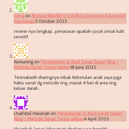
nena
on
Review Wardah Crystallure Supreme Advanced
Eye Serum
3 October 2025
review nya lengkap.. penasaran apakah cocok untuk kulit
sensitif
Kemuning
on
Pengalaman Si Kecil Sunat Super Ring –
Metode Sunat Tanpa Jahitan
18 June 2025
Terimakasih sharingnya mbak Kebetulan anak saya juga
habis sunat dg metode ring ,masuk 4 hari di area ring
keluar darah…
Usaifatul Hasanah
on
Pengalaman Si Kecil Sunat Super
Ring – Metode Sunat Tanpa Jahitan
4 April 2025
Hai mbak, lepas lebaran ini doakan saya hendak