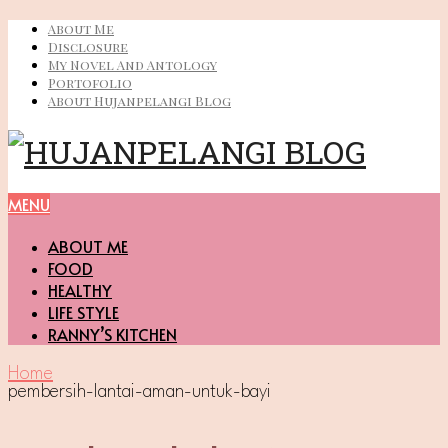
About Me
Disclosure
My Novel And Antology
Portofolio
About Hujanpelangi Blog
MENU
ABOUT ME
FOOD
HEALTHY
LIFE STYLE
RANNY’S KITCHEN
Home
pembersih-lantai-aman-untuk-bayi