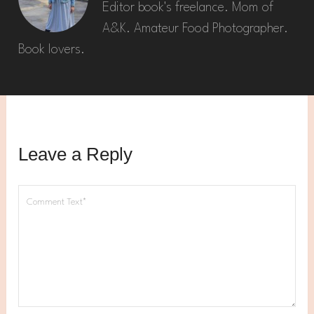
Editor book's freelance. Mom of
A&K. Amateur Food Photographer.
Book lovers.
Leave a Reply