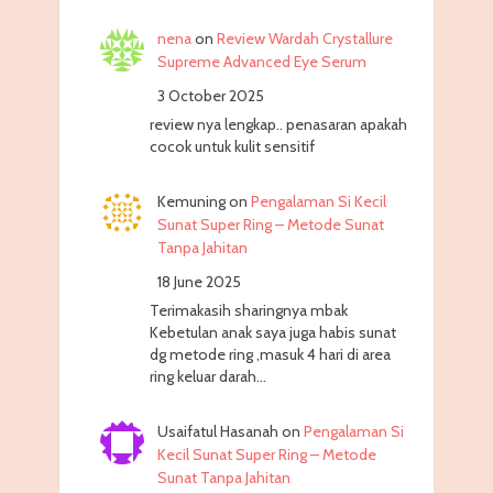
nena
on
Review Wardah Crystallure
Supreme Advanced Eye Serum
3 October 2025
review nya lengkap.. penasaran apakah
cocok untuk kulit sensitif
Kemuning
on
Pengalaman Si Kecil
Sunat Super Ring – Metode Sunat
Tanpa Jahitan
18 June 2025
Terimakasih sharingnya mbak
Kebetulan anak saya juga habis sunat
dg metode ring ,masuk 4 hari di area
ring keluar darah…
Usaifatul Hasanah
on
Pengalaman Si
Kecil Sunat Super Ring – Metode
Sunat Tanpa Jahitan