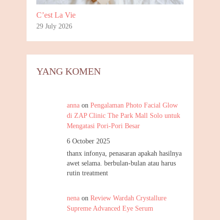
C’est La Vie
29 July 2026
YANG KOMEN
anna
on
Pengalaman Photo Facial Glow
di ZAP Clinic The Park Mall Solo untuk
Mengatasi Pori-Pori Besar
6 October 2025
thanx infonya, penasaran apakah hasilnya
awet selama. berbulan-bulan atau harus
rutin treatment
nena
on
Review Wardah Crystallure
Supreme Advanced Eye Serum