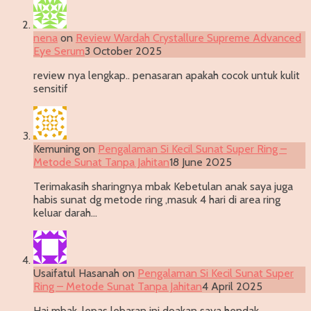
nena
on
Review Wardah Crystallure Supreme Advanced
Eye Serum
3 October 2025
review nya lengkap.. penasaran apakah cocok untuk kulit
sensitif
Kemuning
on
Pengalaman Si Kecil Sunat Super Ring –
Metode Sunat Tanpa Jahitan
18 June 2025
Terimakasih sharingnya mbak Kebetulan anak saya juga
habis sunat dg metode ring ,masuk 4 hari di area ring
keluar darah…
Usaifatul Hasanah
on
Pengalaman Si Kecil Sunat Super
Ring – Metode Sunat Tanpa Jahitan
4 April 2025
Hai mbak, lepas lebaran ini doakan saya hendak