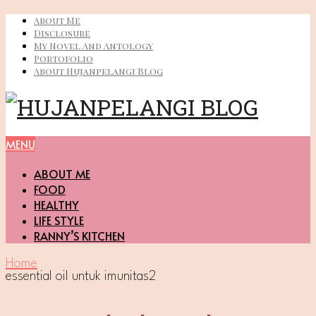
About Me
Disclosure
My Novel And Antology
Portofolio
About Hujanpelangi Blog
MENU
ABOUT ME
FOOD
HEALTHY
LIFE STYLE
RANNY’S KITCHEN
Home
essential oil untuk imunitas2