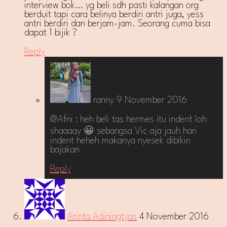
interview bok… yg beli sdh pasti kalangan org
berduit tapi cara belinya berdiri antri juga, yess
antri berdiri dan berjam-jam. Seorang cuma bisa
dapat 1 bijik ?
Reply
ranny
9 November 2016
@Afni : heh beli tas hermes itu indent loh
shaaaay 😀 sebangsa Vic aja jauh hari
indent heheh makanya nyesek dibikin
bajakan
Reply
Arinta Adiningtyas
4 November 2016