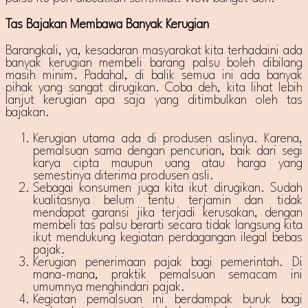
Tas Bajakan Membawa Banyak Kerugian
Barangkali, ya, kesadaran masyarakat kita terhadaini ada
banyak kerugian membeli barang palsu boleh dibilang
masih minim. Padahal, di balik semua ini ada banyak
pihak yang sangat dirugikan. Coba deh, kita lihat lebih
lanjut kerugian apa saja yang ditimbulkan oleh tas
bajakan.
Kerugian utama ada di produsen aslinya. Karena,
pemalsuan sama dengan pencurian, baik dari segi
karya cipta maupun uang atau harga yang
semestinya diterima produsen asli.
Sebagai konsumen juga kita ikut dirugikan. Sudah
kualitasnya belum tentu terjamin dan tidak
mendapat garansi jika terjadi kerusakan, dengan
membeli tas palsu berarti secara tidak langsung kita
ikut mendukung kegiatan perdagangan ilegal bebas
pajak.
Kerugian penerimaan pajak bagi pemerintah. Di
mana-mana, praktik pemalsuan semacam ini
umumnya menghindari pajak.
Kegiatan pemalsuan ini berdampak buruk bagi