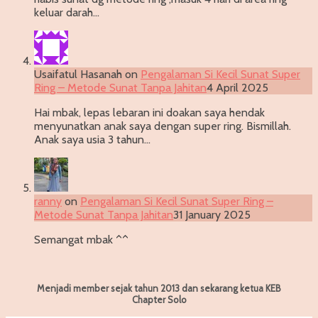
keluar darah…
Usaifatul Hasanah
on
Pengalaman Si Kecil Sunat Super
Ring – Metode Sunat Tanpa Jahitan
4 April 2025
Hai mbak, lepas lebaran ini doakan saya hendak
menyunatkan anak saya dengan super ring. Bismillah.
Anak saya usia 3 tahun…
ranny
on
Pengalaman Si Kecil Sunat Super Ring –
Metode Sunat Tanpa Jahitan
31 January 2025
Semangat mbak ^^
Menjadi member sejak tahun 2013 dan sekarang ketua KEB
Chapter Solo