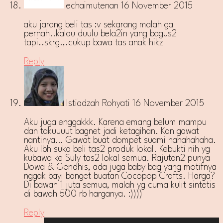
echaimutenan
16 November 2015
aku jarang beli tas :v sekarang malah ga
pernah..kalau duulu bela2in yang bagus2
tapi..skrg.,.cukup bawa tas anak hikz
Reply
Istiadzah Rohyati
16 November 2015
Aku juga enggakkk. Karena emang belum mampu
dan takuuuut bagnet jadi ketagihan. Kan gawat
nantinya… Gawat buat dompet suami hahahahaha.
Aku lbh suka beli tas2 produk lokal. Kebukti nih yg
kubawa ke Suly tas2 lokal semua. Rajutan2 punya
Dowa & Gendhis, ada juga baby bag yang motifnya
nggak bayi banget buatan Cocopop Crafts. Harga?
Di bawah 1 juta semua, malah yg cuma kulit sintetis
di bawah 500 rb harganya. :))))
Reply