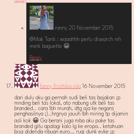
ranny
20 November 2015
@Mak Tanti : waaahhh perlu disearch nih
merk baguette 😀
Reply
fanny fristhika nila
16 November 2015
dari dulu aku ga pernah sudi beli tas bajakan ;p
mnding beli tas lokal, ato nabung utk beli tas
branded.. cara lbh murah, dtg aja ke negara
penghasilnya ;)..hrgnya jauuh lbh miring tp dijamin
asli kok 😀 Ga berani juga mba aku pake tas
branded gitu apalagi kalo lg ke eropa.. ketahuan
bisa didenda ribuan euro… rugi dunk eyke ;p