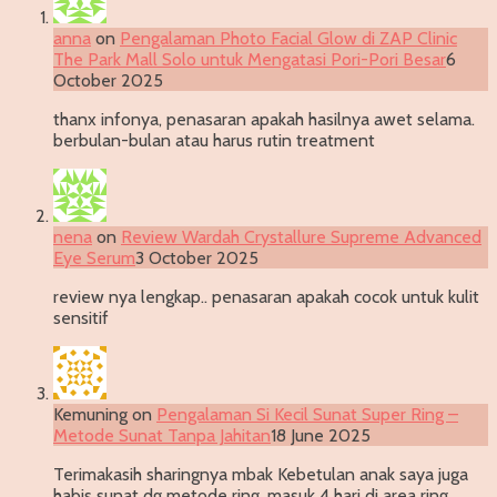
anna
on
Pengalaman Photo Facial Glow di ZAP Clinic
The Park Mall Solo untuk Mengatasi Pori-Pori Besar
6
October 2025
thanx infonya, penasaran apakah hasilnya awet selama.
berbulan-bulan atau harus rutin treatment
nena
on
Review Wardah Crystallure Supreme Advanced
Eye Serum
3 October 2025
review nya lengkap.. penasaran apakah cocok untuk kulit
sensitif
Kemuning
on
Pengalaman Si Kecil Sunat Super Ring –
Metode Sunat Tanpa Jahitan
18 June 2025
Terimakasih sharingnya mbak Kebetulan anak saya juga
habis sunat dg metode ring ,masuk 4 hari di area ring