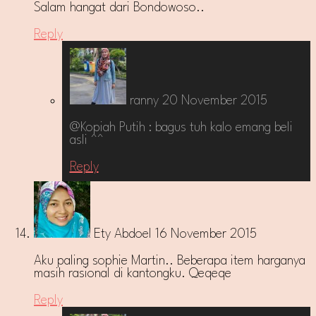
Salam hangat dari Bondowoso..
Reply
ranny
20 November 2015
@Kopiah Putih : bagus tuh kalo emang beli
asli ^^
Reply
Ety Abdoel
16 November 2015
Aku paling sophie Martin.. Beberapa item harganya
masih rasional di kantongku. Qeqeqe
Reply