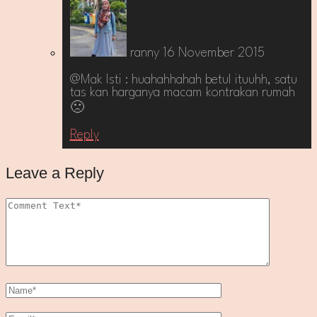
ranny
16 November 2015
@Mak Isti : huahahhahah betul ituuhh, satu
tas kan harganya macam kontrakan rumah
🙁
Reply
Leave a Reply