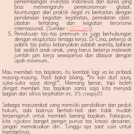
perkembangan investasi Indonesia dan dunia yang
bisa memengaruhi perekonomian global.
Keuntungan dari praktik ilegal ini berkaitan dengan
pendanaan kegiatan kejahatan, peredaran obat-
obatan terlarang dan kegiatan terorisme
internasional. (Sumber :
IACC.org
)
Pemalsuan tas-tas premium ini juga berhubungan
dengan eksploitasi tenaga kerja. Di Cina, pekerja di
pabrik tas palsu kebanyakan adalah wanita, bahkan
tak sedikit anak-anak, yang harus bekerja melewati
jumlah jam kerja sewajarnya dan dibayar dengan
upah minimum.
Mau membeli tas bajakan, itu kembali lagi ya ke pribadi
masing-masing. Pasti bakal bilang, “Ini kan duit saya,
suka-suka saya dong!”. Memang benar, tapi boleh
diingat membeli tas bajakan sama saja kita menjadi
bagian dari siklus kejahatan ini.
It’s creepy
!!!
Sebagai masyarakat yang memiliki pendidikan dan peduli
hukum, ada baiknya berhati-hati dan tidak mudah
terpengaruh untuk membeli barang bajakan. Kalaupun,
kita
ngidam
banget pengin punya tas kreasi desainer,
jangan memaksakan diri. Tunggu aja saat
sale
untuk
membelinya.