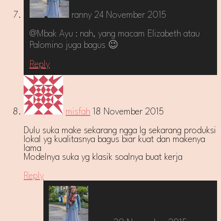
ranny
24 November 2015
@Mbak Ayu : nah, yang macam Elizabeth atau
Palomino juga bagus 😉
Reply
misfah
18 November 2015
Dulu suka make sekarang ngga lg sekarang produksi
lokal yg kualitasnya bagus biar kuat dan makenya
lama
Modelnya suka yg klasik soalnya buat kerja
Reply