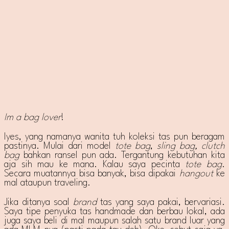
Im a bag lover
!
Iyes, yang namanya wanita tuh koleksi tas pun beragam
pastinya. Mulai dari model
tote bag
,
sling bag, clutch
bag
bahkan ransel pun ada. Tergantung kebutuhan kita
aja sih mau ke mana. Kalau saya pecinta
tote bag
.
Secara muatannya bisa banyak, bisa dipakai
hangout
ke
mal ataupun traveling.
Jika ditanya soal
brand
tas yang saya pakai, bervariasi.
Saya tipe penyuka tas handmade dan berbau lokal, ada
juga saya beli di mal maupun salah satu brand luar yang