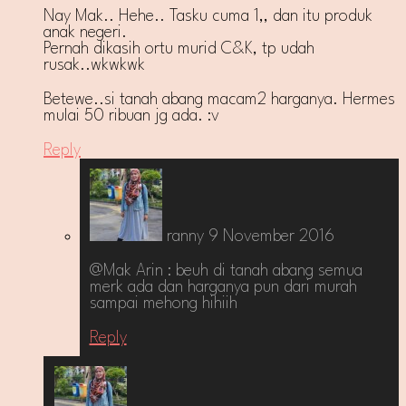
Nay Mak.. Hehe.. Tasku cuma 1,, dan itu produk
anak negeri.
Pernah dikasih ortu murid C&K, tp udah
rusak..wkwkwk
Betewe..si tanah abang macam2 harganya. Hermes
mulai 50 ribuan jg ada. :v
Reply
ranny
9 November 2016
@Mak Arin : beuh di tanah abang semua
merk ada dan harganya pun dari murah
sampai mehong hihiih
Reply