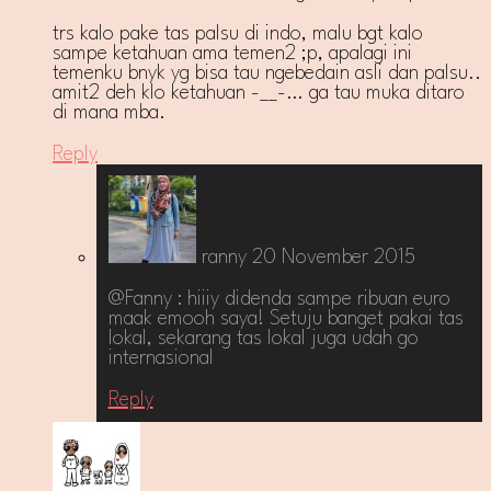
trs kalo pake tas palsu di indo, malu bgt kalo
sampe ketahuan ama temen2 ;p, apalagi ini
temenku bnyk yg bisa tau ngebedain asli dan palsu..
amit2 deh klo ketahuan -__-… ga tau muka ditaro
di mana mba.
Reply
ranny
20 November 2015
@Fanny : hiiiy didenda sampe ribuan euro
maak emooh saya! Setuju banget pakai tas
lokal, sekarang tas lokal juga udah go
internasional
Reply