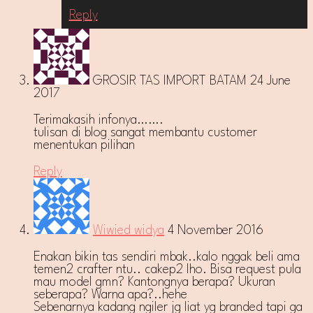
Reply
GROSIR TAS IMPORT BATAM
24 June
2017
Terimakasih infonya…….
tulisan di blog sangat membantu customer
menentukan pilihan
Reply
Wiwied widya
4 November 2016
Enakan bikin tas sendiri mbak..kalo nggak beli ama
temen2 crafter ntu.. cakep2 lho. Bisa request pula
mau model gmn? Kantongnya berapa? Ukuran
seberapa? Warna apa?..hehe
Sebenarnya kadang ngiler jg liat yg branded tapi ga