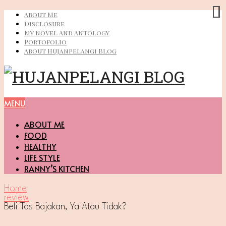
About Me
Disclosure
My Novel And Antology
Portofolio
About Hujanpelangi Blog
MENU
ABOUT ME
FOOD
HEALTHY
LIFE STYLE
RANNY’S KITCHEN
Home
review
Beli Tas Bajakan, Ya Atau Tidak?