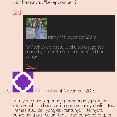
kuat harganya..#kekepdompet ?
Reply
ranny
9 November 2016
@Mbak Wied : setuju, aku suka juga tas
made by order itu serasa limited edition
banget
Reply
Afni Rustam
4 November 2016
Seru yee bahas keperluan perempuan yg satu ini..
kita pernah loh baca cerita gmn susahnya beli si tas
kremes ituu, beli yang asli tentunya. . ternyata
punya uang pun belum tentu bisa punya barang, di