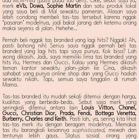
ada MLM-nya (pasti pada tau deh). Oke, sebut saja ya,
merk
eVb, Dowa, Sophie Martin
dan satu produk lokal
yang saya beli di Mal sewaktu pameran. Alasan saya
lebih condong membeli tas-tas tersebut karena nggak
‘pasaran’ modelnya, jadi bakal jarang deh ketemu orang
makai sejenis di jalan. Hehehe..
Pernah beli nggak tas branded yang lagi hits? Nggak! Ah,
pasti bohong nih! Serius saya nggak pernah beli tas
branded yang lagi hits tapi saya punya. Kok bisa? Lah
wong dikasih. Jadi, saya memiliki lima tas branded yang
hits itu, Hermes dan Gucci. Kalau yang Hermes dikasih
teman kantor sewaktu jalan-jalan ke Cina, dikasih
sahabat yang punya online shop dan yang Gucci hadiah
sewaktu nikah. Tapi, semua saya tinggalin di rumah
Mama.
Tas-tas branded itu mudah sekali ditemui dengan harga,
kualitas yang berbeda-beda. Sebut saja merk yang
seringkali ditemui antara lain
Louis Vitton, Chanel,
Gucci, Christian Dior, Prada, Fendi, Bottega Venetta,
Burberry, Charles and Keith
. Pasti lah, ya, sering kita lihat
tas-tas merk itu dengan beragam modelnya. Memakai
tas itu barangkali kesannya
sophisticated
, mewah dan
tentunya lebih gaya. Status sosial orang yang