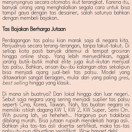
menjinjingnya secara otomatis ikut terangkat. Karena itu,
banyak orang yang menghalalkan segala cara untuk bisa
tampil gaya dengan tas desainer, salah satunya bahkan
dengan membeli bajakan.
Tas Bajakan Berharga Jutaan
Perdagangan tas palsu kian marak saja di negara kita.
Penjualnya secara terang-terangan, tanpa takut-takut. Di
setiap kota pasti banyak ditemui di tempat grosiran
hingga online shop. Yang lebih menyedihkan, nggak
jarang butik-butik mahal elite juga ikut-ikutan menjual
tas palsu. Bahkan, arisan ibu-ibu kalangan atas sekalipun
bisa menjadi ajang jual-beli tas palsu. Model yang
ditawarkan sangat beragam, mulai dari yang paling
gres,
best selling
hingga yang klasik.
Di mana sih buatnya? Dari lokal hingga dari luar negeri.
Sebut saja negara yang sering menjadi suplier tas palsu
seperti Cina, Korea, Taiwan. Nah, tas buatan negara ini
memiliki istilah dagang KW 1, KW 2, KW Super, Semi Ori.
Wih pusing lah, ya heheheh.. Harganya pun tidakbisa
dibilang murah. Bisa jutaan rupiah mendekati harga asli.
Bahkan jika tas-tas asli disertai sertifikat, maka tas-tas
palsu itu pun dibuatkan seritifikat. Wow banget deh!