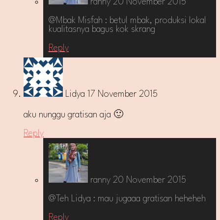
ranny
20 November 2015
@Mbak Misfah : betul mbak, produksi lokal
kualitasnya bagus kok skrang
Reply
Lidya
17 November 2015
aku nunggu gratisan aja 🙂
Reply
ranny
20 November 2015
@Teh Lidya : mau jugaaa gratisan heheheh
Reply