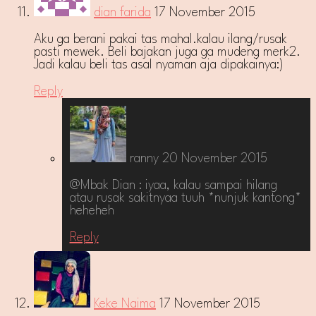
dian farida
17 November 2015
Aku ga berani pakai tas mahal.kalau ilang/rusak
pasti mewek. Beli bajakan juga ga mudeng merk2.
Jadi kalau beli tas asal nyaman aja dipakainya:)
Reply
ranny
20 November 2015
@Mbak Dian : iyaa, kalau sampai hilang
atau rusak sakitnyaa tuuh *nunjuk kantong*
heheheh
Reply
Keke Naima
17 November 2015