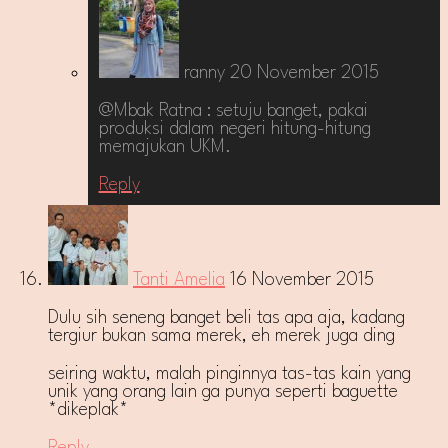
ranny
20 November 2015
@Mbak Ratna : setuju banget, pakai
produksi dalam negeri hitung-hitung
memajukan UKM.
Reply
Tanti Amelia
16 November 2015
Dulu sih seneng banget beli tas apa aja, kadang
tergiur bukan sama merek, eh merek juga ding
seiring waktu, malah pinginnya tas-tas kain yang
unik yang orang lain ga punya seperti baguette
*dikeplak*
Reply