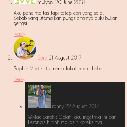
mulyani
20 June 2018
Aku pencinta tas tapi tetep cari yang sale.
Sebab yang utama kan pungsionalnya dulu bukan
gengsi.
Reply
Sara
21 August 2017
Sophie Martin itu merek lokal mbak..hehe
Reply
ranny
22 August 2017
@Mak Sarah : Oalah, aku ingetnya ini dari
Perancis hihihh makasih koreksinya